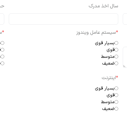
سال اخذ مدرک
حد
*
سیستم عامل ویندوز
*
س
بسیار قوی
ب
قوی
ق
متوسط
م
ضعیف
ض
*
اینترنت
بسیار قوی
قوی
متوسط
ضعیف