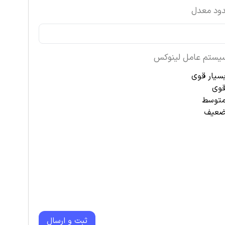
ود معدل
یستم عامل لینوکس
سیار قوی
وی
توسط
عیف
ثبت و ارسال