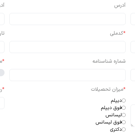
آدرس
آد
*
کدملی
تار
شماره شناسنامه
*
م
*
میزان تحصیلات
*
ر
دیپلم
فوق دیپلم
لیسانس
فوق لیسانس
دکتری